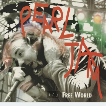
1
/
3