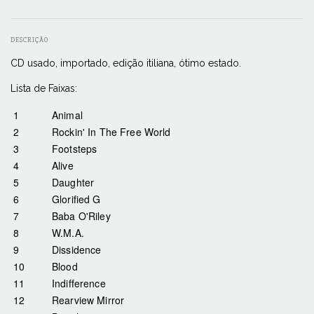
DESCRIÇÃO
CD usado, importado, edição itiliana, ótimo estado.
Lista de Faixas:
1
Animal
2
Rockin' In The Free World
3
Footsteps
4
Alive
5
Daughter
6
Glorified G
7
Baba O'Riley
Townshend
*
8
W.M.A.
9
Dissidence
10
Blood
11
Indifference
12
Rearview Mirror