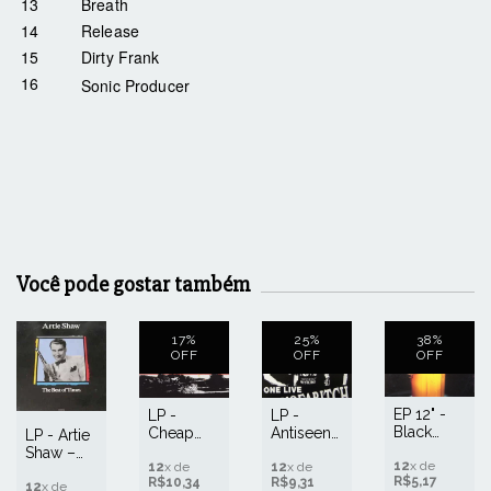
13
Breath
14
Release
15
Dirty Frank
16
Sonic Producer
Tracks 7 - 16 recorded live in San Francisco CA, May 13
Você pode gostar também
17
%
25
%
38
%
OFF
OFF
OFF
EP 12" -
LP -
LP -
Black
Cheap
Antiseen
LP - Artie
Sheep ‎–
Sex ‎–
‎– One
Shaw ‎–
Strobelite
12
x de
Launch
12
x de
Live Son
12
x de
The Best
R$5,17
R$10,34
R$9,31
Honey
Off To
Of A Bitch
Of Times
12
x de