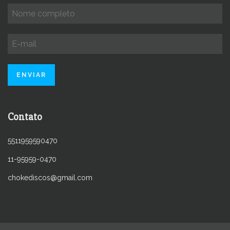
Contato
5511959590470
11-95959-0470
chokediscos@gmail.com