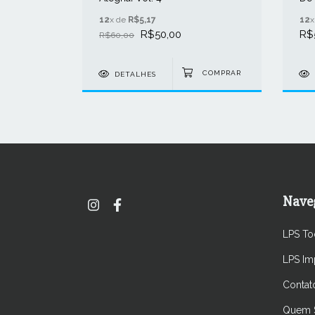
12
x de
R$5,17
12
x
R$50,00
R$
R$60,00
DETALHES
Nave
LPS To
LPS Im
Contat
Quem 