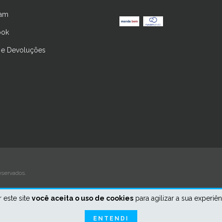
ram
ook
 e Devoluções
eservados.
 este site
você aceita o uso de cookies
para agilizar a sua experiê
ENTENDI