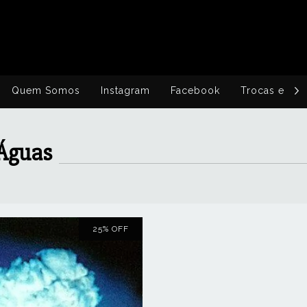
Quem Somos
Instagram
Facebook
Trocas e De
 Águas
25
%
OFF