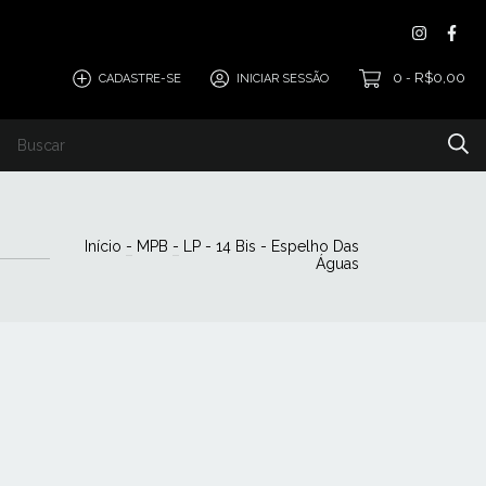
0
R$0,00
CADASTRE-SE
INICIAR SESSÃO
-
voluções
Início
-
MPB
-
LP - 14 Bis - Espelho Das
Águas