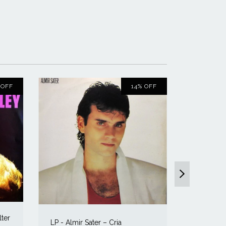
%
OFF
14
%
OFF
LP - Pep
lter
LP - Almir Sater ‎– Cria
Gomes (1