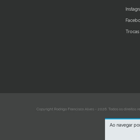
Instag
Faceb
Trocas
Copyright Rodrigo Francisco Alves - 2026. Todos os direitos r
Ao navegar por