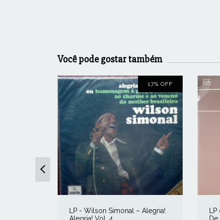
Você pode gostar também
17
%
OFF
LP - Wilson Simonal ‎– Alegria!
LP 
‎– O
Alegria! Vol. 4
De 