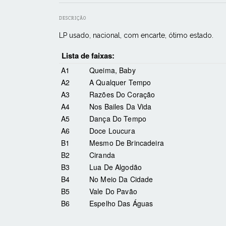
DESCRIÇÃO
LP usado, nacional, com encarte, ótimo estado.
Lista de faixas:
A1
Queima, Baby
A2
A Qualquer Tempo
A3
Razões Do Coração
A4
Nos Bailes Da Vida
A5
Dança Do Tempo
A6
Doce Loucura
B1
Mesmo De Brincadeira
B2
Ciranda
B3
Lua De Algodão
B4
No Meio Da Cidade
B5
Vale Do Pavão
B6
Espelho Das Águas