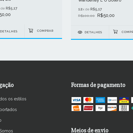
 de
R$5,17
12
x de
R$5,17
50,00
R$50,00
R$100,00
DETALHES
DETALHES
gação
Formas de pagamento
dos os estilos
portados
o
Meios de envio
Somos