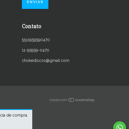
Contato
5511959590470
11-95959-0470
chokediscos@gmail.com
ncia de compra.