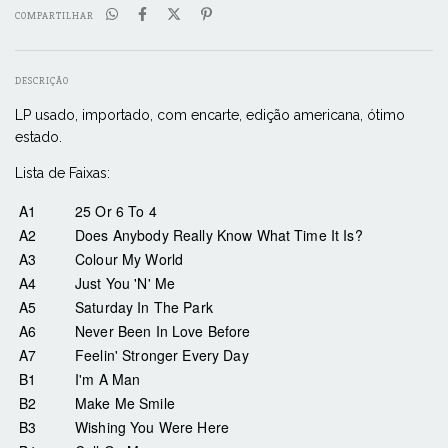
COMPARTILHAR
DESCRIÇÃO
LP usado, importado, com encarte, edição americana, ótimo
estado.
Lista de Faixas:
A1
25 Or 6 To 4
A2
Does Anybody Really Know What Time It Is?
A3
Colour My World
A4
Just You 'N' Me
A5
Saturday In The Park
A6
Never Been In Love Before
A7
Feelin' Stronger Every Day
B1
I'm A Man
B2
Make Me Smile
B3
Wishing You Were Here