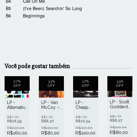
B4
Call On Me
B5
(I've Been) Searchin' So Long
B6
Beginnings
Você pode gostar também
27
%
33
%
17
%
33
%
OFF
OFF
OFF
OFF
LP - Scott
LP -
LP - Van
LP -
Goddard
Alternative
McCoy ‎–
Cheap
- Your
TV ‎– The
The Disco
Sex ‎–
fool
12
x de
Image
12
x de
Kid
12
x de
Launch
12
x de
R$8,27
(importado)
R$16,55
R$8,27
R$10,34
Has
(importado)
Off To
Cracked
War
R$120,00
R$220,00
R$120,00
R$120,00
(importado)
(importado)
R$80,00
R$160,00
R$80,00
R$100,00