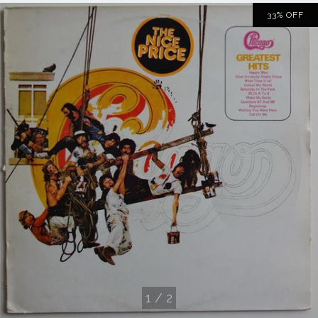
33
%
OFF
1
/
2