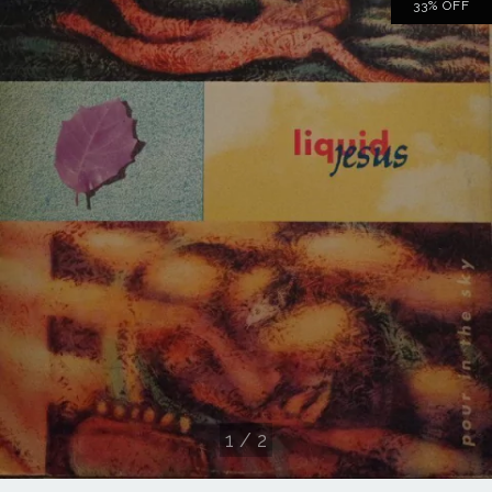
33
%
OFF
1
/
2