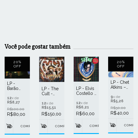
Você pode gostar também
20
%
20
%
OFF
OFF
LP - Chet
LP -
Atkins ‎–
Barão
LP - Elvis
LP - The
Stay
Vermelho
Costello -
Cult -
Tuned
9
x de
‎– Na
12
x de
Spike
Electric
R$5,26
R$8,27
Calada Da
12
x de
12
x de
R$6,21
R$15,51
Noite
R$50,00
R$100,00
R$40,00
R$60,00
R$150,00
R$80,00