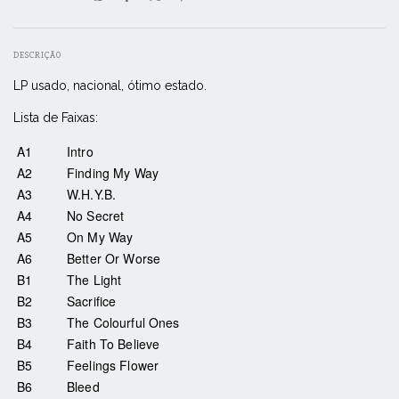
DESCRIÇÃO
LP usado, nacional, ótimo estado.
Lista de Faixas:
A1
Intro
A2
Finding My Way
A3
W.H.Y.B.
A4
No Secret
A5
On My Way
A6
Better Or Worse
B1
The Light
B2
Sacrifice
B3
The Colourful Ones
B4
Faith To Believe
B5
Feelings Flower
B6
Bleed